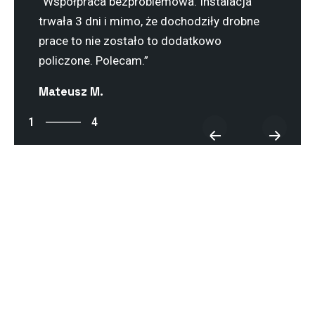
“Współpraca bezproblemowa. Instalacja
trwała 3 dni i mimo, że dochodziły drobne
prace to nie zostało to dodatkowo
policzone. Polecam.”
Mateusz M.
4
1
4
2
3
4
1