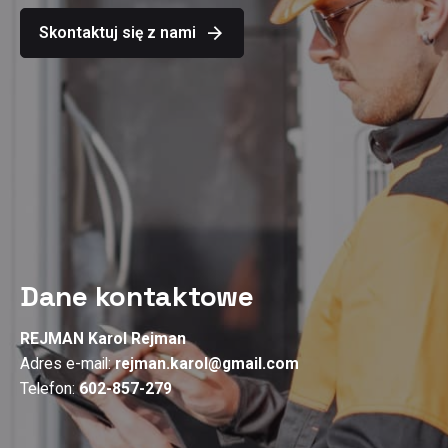
Skontaktuj się z nami
Dane kontaktowe
REJMAN Karol Rejman
Adres e-mail:
rejman.karol@gmail.com
Telefon:
602-857-279